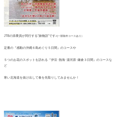
JTBの添乗員が同行する”旅物語”です♪
(一部除外コースあり）
定番の『感動の沖縄６島めぐり５日間』のコースや
５つのお花のスポットを訪れる『伊豆･熱海･湯河原･鎌倉３日間』のコースな
ど
寒い北海道を抜け出して春を先取りしてみませんか！