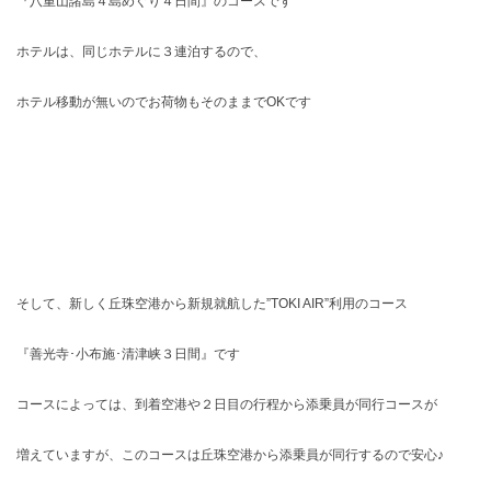
『八重山諸島４島めぐり４日間』のコースです
ホテルは、同じホテルに３連泊するので、
ホテル移動が無いのでお荷物もそのままでOKです
そして、新しく丘珠空港から新規就航した”TOKI AIR”利用のコース
『善光寺･小布施･清津峡３日間』です
コースによっては、到着空港や２日目の行程から添乗員が同行コースが
増えていますが、このコースは丘珠空港から添乗員が同行するので安心♪