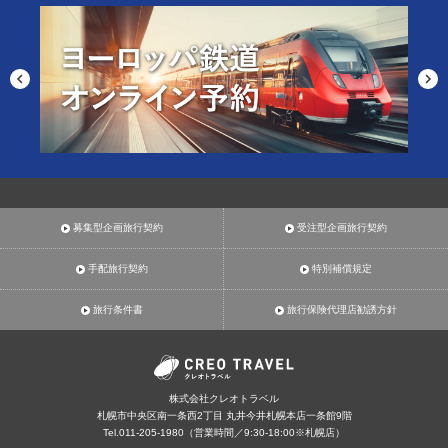
募集型企画旅行契約
受注型企画旅行契約
手配旅行契約
特別補償規定
旅行条件書
旅行保険代理店勧誘方針
株式会社クレオトラベル
札幌市中央区南一条西2丁目 丸井今井札幌本店一条館9階
Tel.011-205-1980（営業時間／9:30-18:00※札幌店）