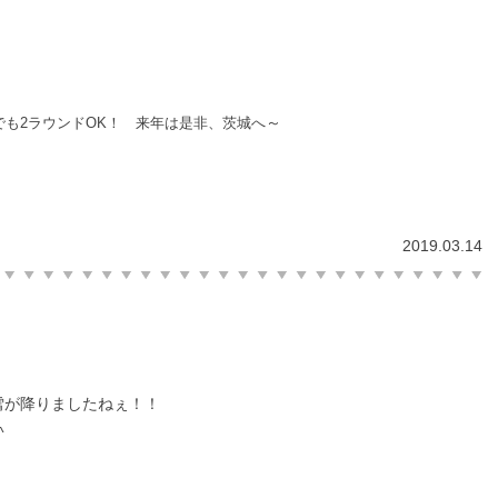
～
でも2ラウンドOK！ 来年は是非、茨城へ
2019.03.14
雪が降りましたねぇ！！
^