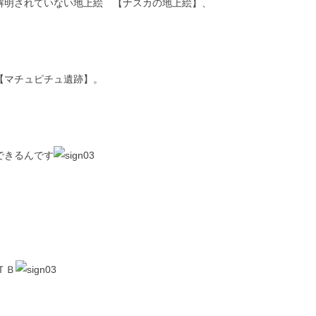
解明されていない地上絵 【ナスカの地上絵】、
【マチュピチュ遺跡】。
できるんです
ＴＢ