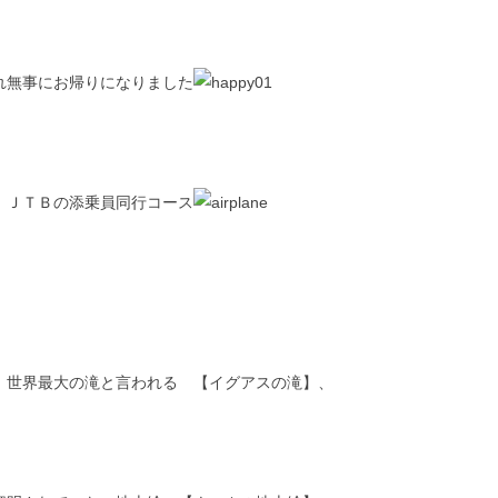
れ無事にお帰りになりました
 ＪＴＢの添乗員同行コース
 世界最大の滝と言われる 【イグアスの滝】、