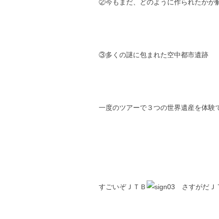
②今もまだ、どのように作られたかが
③多くの謎に包まれた空中都市遺跡 
一度のツアーで３つの世界遺産を体験
すごいぞＪＴＢ
さすがだＪ