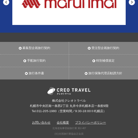
募集型企画旅行契約
受注型企画旅行契約
手配旅行契約
特別補償規定
旅行条件書
旅行保険代理店勧誘方針
株式会社クレオトラベル
札幌市中央区南一条西2丁目 丸井今井札幌本店一条館9階
Tel.011-205-1980（営業時間／9:30-18:00※札幌店）
お問い合わせ
会社概要
プライバシーポリシー
北海道知事登録旅行業 第2-407
(社)全国旅行業協会正会員